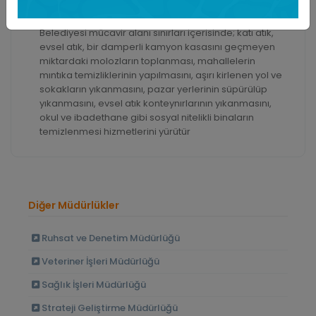
5393 sayılı Belediye Kanununun kendisine tanıdığı
yetki ve sorumluluklara dayanarak Çukurova
Belediyesi mücavir alanı sınırları içerisinde; katı atık,
evsel atık, bir damperli kamyon kasasını geçmeyen
miktardaki molozların toplanması, mahallelerin
mıntıka temizliklerinin yapılmasını, aşırı kirlenen yol ve
sokakların yıkanmasını, pazar yerlerinin süpürülüp
yıkanmasını, evsel atık konteynırlarının yıkanmasını,
okul ve ibadethane gibi sosyal nitelikli binaların
temizlenmesi hizmetlerini yürütür
Diğer Müdürlükler
Ruhsat ve Denetim Müdürlüğü
Veteriner İşleri Müdürlüğü
Sağlık İşleri Müdürlüğü
Strateji Geliştirme Müdürlüğü