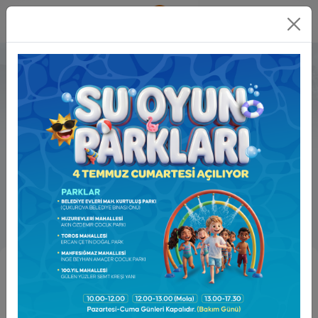
Online
İşlemler
Temizlik İşleri Müdürlüğü
Kemal ÜSTÜN
0322 256 9003 ( )
temizlikisleri@cukurova.bel.tr
Görev Tanımı ve
Alanları