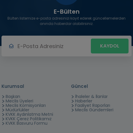
E-Bülten
Bülten listemize e-posta adresinizi kayıt ederek güncellemelerden
anında haberdar olabilirsiniz.
KAYDOL
Kurumsal
Güncel
Başkan
İhaleler & İlanlar
Meclis Üyeleri
Haberler
Meclis Komisyonları
Faaliyet Raporları
Müdürlükler
Meclis Gündemleri
KVKK Aydınlatma Metni
KVKK Çerez Politikamız
KVKK Basvuru Formu