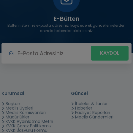
E-Bülten
Bülten listemize e-posta adresinizi kayıt ederek güncellemelerden
anında haberdar olabilirsiniz.
KAYDOL
Kurumsal
Güncel
Başkan
İhaleler & İlanlar
Meclis Üyeleri
Haberler
Meclis Komisyonları
Faaliyet Raporları
Müdürlükler
Meclis Gündemleri
KVKK Aydınlatma Metni
KVKK Çerez Politikamız
KVKK Basvuru Formu