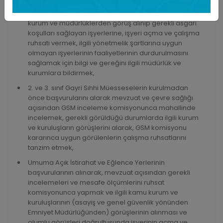
Sıhhi işyerlerinin ruhsat müracaatlarını alarak ilgili
yönetmelik gereği işyerini yerinde denetleyerek, ilgili
kurum ve müdürlüklerden görüş alınıp gerekli asgari
koşulları sağlayan işyerlerine, işyeri açma ve çalışma
ruhsatı vermek, ilgili yönetmelik şartlarına uygun
olmayan işyerlerinin faaliyetlerinin durdurulmasını
sağlamak için bilgi ve gereğini ilgili müdürlük ve
kurumlara bildirmek,
2. ve 3. sınıf Gayri Sıhhi Müesseselerin kurulmadan
önce başvurularını alarak mevzuat ve çevre sağlığı
açısından GSM inceleme komisyonunca mahallinde
incelemek, gerekli görüldüğü durumlarda ilgili kurum
ve kuruluşların görüşlerini alarak, GSM komisyonu
kararınca uygun görülenlerin çalışma ruhsatlarını
tanzim etmek,
Umuma Açık İstirahat ve Eğlence Yerlerinin
başvurularının alınarak, mevzuat açısından gerekli
incelemeleri ve mesafe ölçümlerini ruhsat
komisyonunca yapmak ve ilgili kamu kurum ve
kuruluşlarının (asayiş ve genel güvenlik yönünden
Emniyet Müdürlüğünden) görüşlerinin alınması ve
olumlu görüşleri doğrultusunda işyerinin açma ve