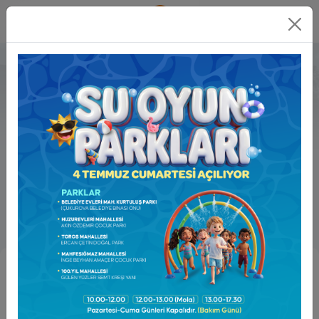
Online
İşlemler
Ruhsat ve Denetim Müdürlüğü
Caner ÇETİN
0 322 239 64 64 (1228 )
isyeriruhsat@cukurova.bel.tr
Görev Tanımı ve
Alanları