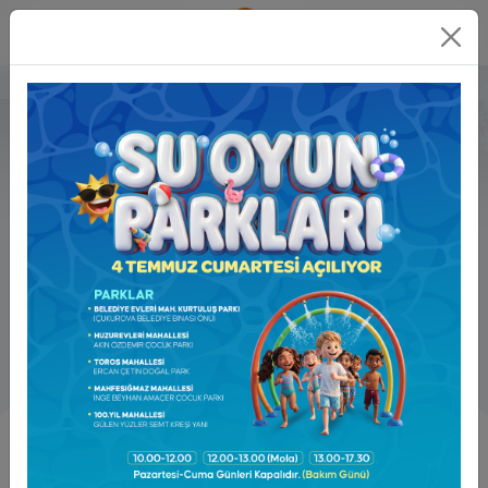
Online
İşlemler
Kültür, Sanat ve Sosyal İşler
Müdürlüğü
Sabri KANDEMİR
0 322 239 64 64 (1247 )
kultur@cukurova.bel.tr
Görev Tanımı ve
Alanları