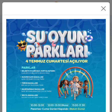
Online
İşlemler
Kreşler Müdürlüğü
Ozan Gizir
0 850 757 4785 ( )
kresmudurlugu@cukurova.bel.tr
Görev Tanımı ve
Alanları