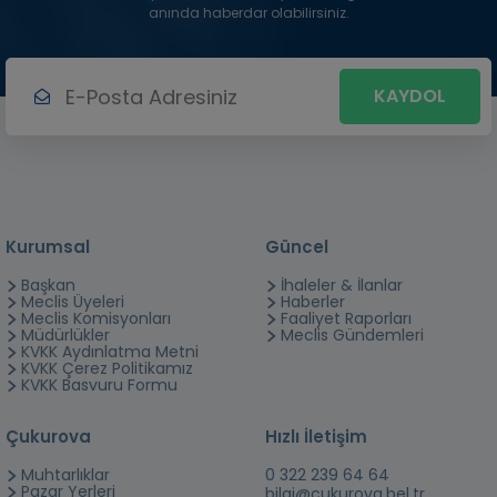
anında haberdar olabilirsiniz.
KAYDOL
Kurumsal
Güncel
Başkan
İhaleler & İlanlar
Meclis Üyeleri
Haberler
Meclis Komisyonları
Faaliyet Raporları
Müdürlükler
Meclis Gündemleri
KVKK Aydınlatma Metni
KVKK Çerez Politikamız
KVKK Basvuru Formu
Çukurova
Hızlı İletişim
Muhtarlıklar
0 322 239 64 64
Pazar Yerleri
bilgi@cukurova.bel.tr