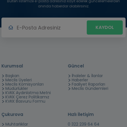
Bülten listemize e-posta adresinizi kayıt ederek güncellemelerden
anında haberdar olabilirsiniz.
KAYDOL
Kurumsal
Güncel
Başkan
İhaleler & İlanlar
Meclis Üyeleri
Haberler
Meclis Komisyonları
Faaliyet Raporları
Müdürlükler
Meclis Gündemleri
KVKK Aydınlatma Metni
KVKK Çerez Politikamız
KVKK Basvuru Formu
Çukurova
Hızlı İletişim
Muhtarlıklar
0 322 239 64 64