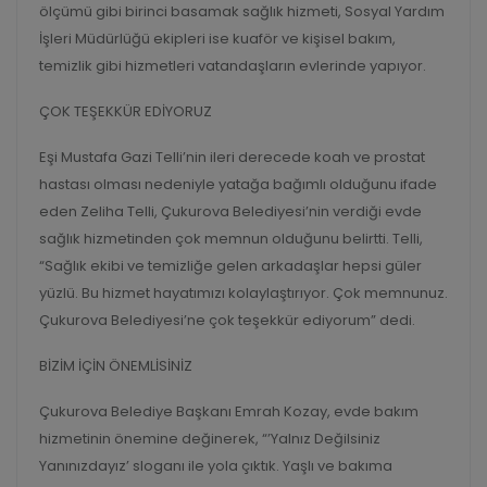
ölçümü gibi birinci basamak sağlık hizmeti, Sosyal Yardım
İşleri Müdürlüğü ekipleri ise kuaför ve kişisel bakım,
temizlik gibi hizmetleri vatandaşların evlerinde yapıyor.
ÇOK TEŞEKKÜR EDİYORUZ
Eşi Mustafa Gazi Telli’nin ileri derecede koah ve prostat
hastası olması nedeniyle yatağa bağımlı olduğunu ifade
eden Zeliha Telli, Çukurova Belediyesi’nin verdiği evde
sağlık hizmetinden çok memnun olduğunu belirtti. Telli,
“Sağlık ekibi ve temizliğe gelen arkadaşlar hepsi güler
yüzlü. Bu hizmet hayatımızı kolaylaştırıyor. Çok memnunuz.
Çukurova Belediyesi’ne çok teşekkür ediyorum” dedi.
BİZİM İÇİN ÖNEMLİSİNİZ
Çukurova Belediye Başkanı Emrah Kozay, evde bakım
hizmetinin önemine değinerek, “’Yalnız Değilsiniz
Yanınızdayız’ sloganı ile yola çıktık. Yaşlı ve bakıma