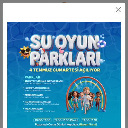
Online
İşlemler
Kozay: Madımak'ın Yangını Hiç Sönmedi