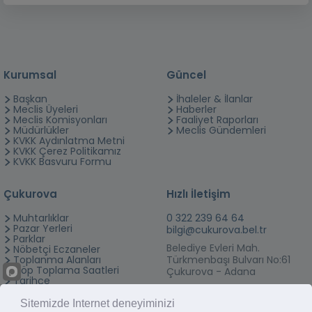
Kurumsal
Güncel
Başkan
İhaleler & İlanlar
Meclis Üyeleri
Haberler
Meclis Komisyonları
Faaliyet Raporları
Müdürlükler
Meclis Gündemleri
KVKK Aydınlatma Metni
KVKK Çerez Politikamız
KVKK Basvuru Formu
Çukurova
Hızlı İletişim
Muhtarlıklar
0 322 239 64 64
Pazar Yerleri
bilgi@cukurova.bel.tr
Parklar
Belediye Evleri Mah.
Nöbetçi Eczaneler
Toplanma Alanları
Türkmenbaşı Bulvarı No:61
Çöp Toplama Saatleri
Çukurova - Adana
Tarihçe
Hesap Numaraları
Sitemizde Internet deneyiminizi