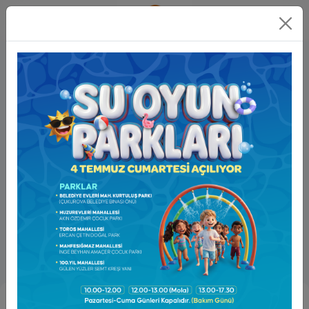
Online
İşlemler
ÇUKUROVA’NIN MARATONCULARI HER ZAMANKİ GİBİ