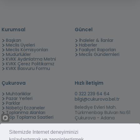
Kurumsal
Güncel
Başkan
İhaleler & İlanlar
Meclis Üyeleri
Haberler
Meclis Komisyonları
Faaliyet Raporları
Müdürlükler
Meclis Gündemleri
KVKK Aydınlatma Metni
KVKK Çerez Politikamız
KVKK Basvuru Formu
Çukurova
Hızlı İletişim
Muhtarlıklar
0 322 239 64 64
Pazar Yerleri
bilgi@cukurova.bel.tr
Parklar
Belediye Evleri Mah.
Nöbetçi Eczaneler
Toplanma Alanları
Türkmenbaşı Bulvarı No:61
Çöp Toplama Saatleri
Çukurova - Adana
Sitemizde Internet deneyiminizi
kolaylaştırmak ve zenginleştirmek