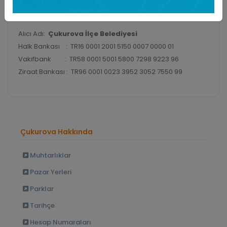
Alıcı Adı:
Çukurova İlçe Belediyesi
Halk Bankası : TR16 0001 2001 5150 0007 0000 01
Vakıfbank : TR58 0001 5001 5800 7298 9223 96
Ziraat Bankası : TR96 0001 0023 3952 3052 7550 99
Çukurova Hakkında
Muhtarlıklar
Pazar Yerleri
Parklar
Tarihçe
Hesap Numaraları