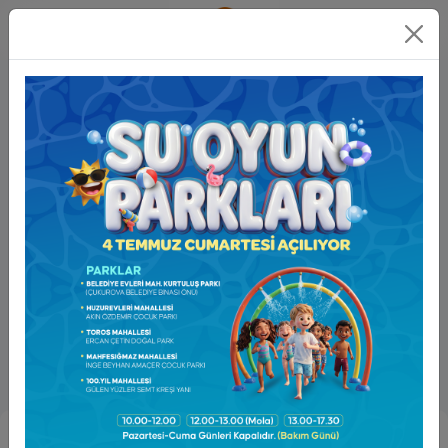
Online
İşlemler
Hesap Numaraları